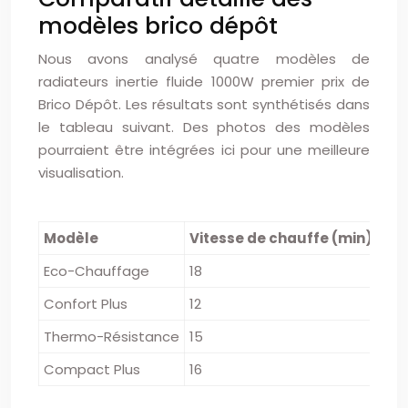
modèles brico dépôt
Nous avons analysé quatre modèles de
radiateurs inertie fluide 1000W premier prix de
Brico Dépôt. Les résultats sont synthétisés dans
le tableau suivant. Des photos des modèles
pourraient être intégrées ici pour une meilleure
visualisation.
Modèle
Vitesse de chauffe (min)
Ine
Eco-Chauffage
18
2
Confort Plus
12
2.5
Thermo-Résistance
15
3.5
Compact Plus
16
2.8