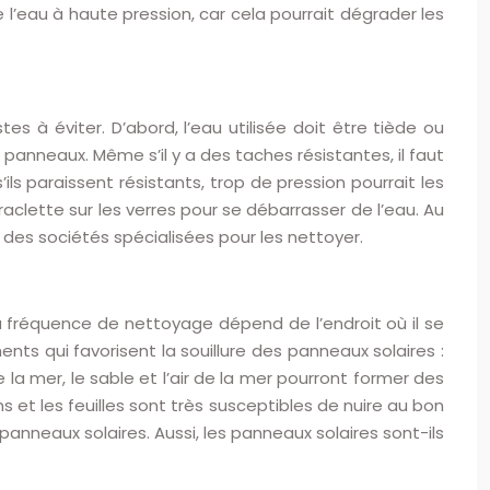
 de l’eau à haute pression, car cela pourrait dégrader les
es à éviter. D’abord, l’eau utilisée doit être tiède ou
s panneaux. Même s’il y a des taches résistantes, il faut
ils paraissent résistants, trop de pression pourrait les
 raclette sur les verres pour se débarrasser de l’eau. Au
u à des sociétés spécialisées pour les nettoyer.
a fréquence de nettoyage dépend de l’endroit où il se
nts qui favorisent la souillure des panneaux solaires :
de la mer, le sable et l’air de la mer pourront former des
s et les feuilles sont très susceptibles de nuire au bon
anneaux solaires. Aussi, les panneaux solaires sont-ils