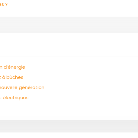
s ?
n d’énergie
t à bûches
nouvelle génération
 électriques