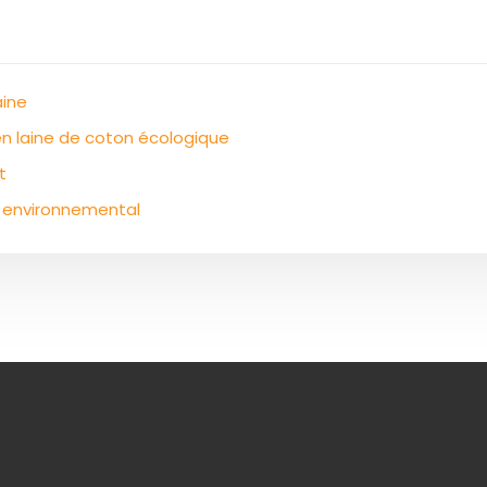
aine
en laine de coton écologique
t
t environnemental