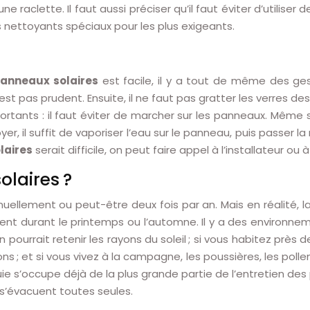
 raclette. Il faut aussi préciser qu’il faut éviter d’utiliser
 nettoyants spéciaux pour les plus exigeants.
panneaux solaires
est facile, il y a tout de même des gest
est pas prudent. Ensuite, il ne faut pas gratter les verres de
ortants : il faut éviter de marcher sur les panneaux. Même s’
r, il suffit de vaporiser l’eau sur le panneau, puis passer la
laires
serait difficile, on peut faire appel à l’installateur o
laires ?
uellement ou peut-être deux fois par an. Mais en réalité, l
nt durant le printemps ou l’automne. Il y a des environneme
n pourrait retenir les rayons du soleil ; si vous habitez près 
; et si vous vivez à la campagne, les poussières, les pollen
e s’occupe déjà de la plus grande partie de l’entretien des p
s s’évacuent toutes seules.